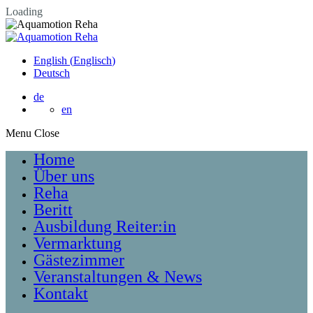
Loading
English
(
Englisch
)
Deutsch
de
en
Menu
Home
Über uns
Reha
Beritt
Ausbildung Reiter:in
Vermarktung
Gästezimmer
Veranstaltungen & News
Kontakt