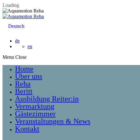
Loading
Deutsch
de
en
Menu
Home
Über uns
Reha
Beritt
Ausbildung Reiter:in
Vermarktung
Gästezimmer
Veranstaltungen & News
Kontakt