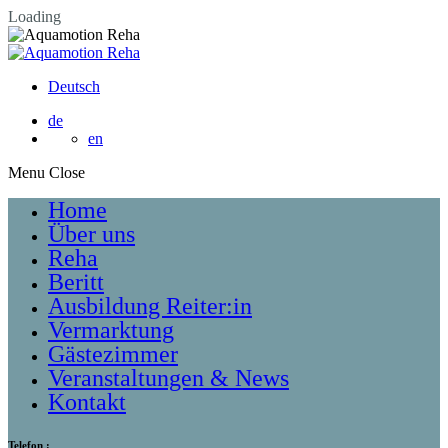
Loading
Deutsch
de
en
Menu
Home
Über uns
Reha
Beritt
Ausbildung Reiter:in
Vermarktung
Gästezimmer
Veranstaltungen & News
Kontakt
Telefon :