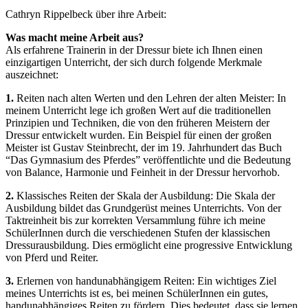
Cathryn Rippelbeck über ihre Arbeit:
Was macht meine Arbeit aus?
Als erfahrene Trainerin in der Dressur biete ich Ihnen einen
einzigartigen Unterricht, der sich durch folgende Merkmale
auszeichnet:
1.
Reiten nach alten Werten und den Lehren der alten Meister: In
meinem Unterricht lege ich großen Wert auf die traditionellen
Prinzipien und Techniken, die von den früheren Meistern der
Dressur entwickelt wurden. Ein Beispiel für einen der großen
Meister ist Gustav Steinbrecht, der im 19. Jahrhundert das Buch
“Das Gymnasium des Pferdes” veröffentlichte und die Bedeutung
von Balance, Harmonie und Feinheit in der Dressur hervorhob.
2.
Klassisches Reiten der Skala der Ausbildung: Die Skala der
Ausbildung bildet das Grundgerüst meines Unterrichts. Von der
Taktreinheit bis zur korrekten Versammlung führe ich meine
SchülerInnen durch die verschiedenen Stufen der klassischen
Dressurausbildung. Dies ermöglicht eine progressive Entwicklung
von Pferd und Reiter.
3.
Erlernen von handunabhängigem Reiten: Ein wichtiges Ziel
meines Unterrichts ist es, bei meinen SchülerInnen ein gutes,
handunabhängiges Reiten zu fördern. Dies bedeutet, dass sie lernen,