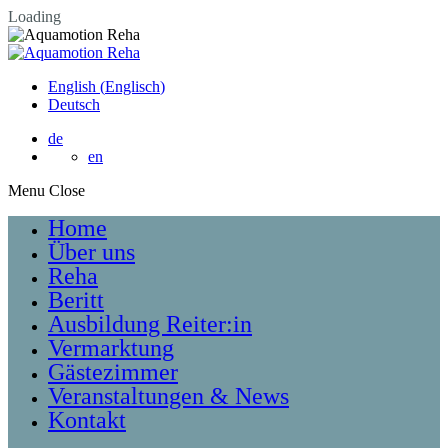
Loading
English
(
Englisch
)
Deutsch
de
en
Menu
Home
Über uns
Reha
Beritt
Ausbildung Reiter:in
Vermarktung
Gästezimmer
Veranstaltungen & News
Kontakt